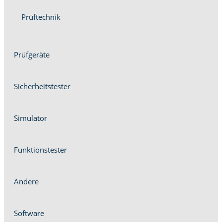
Prüftech­nik
Prüfgeräte
Sicher­heit­stester
Sim­u­la­tor
Funk­tion­stester
Andere
Soft­ware