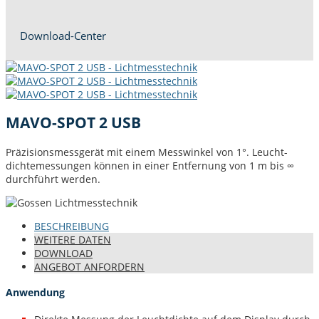
Down­load-Cen­ter
MAVO-SPOT 2 USB
Präzi­sion­s­mess­gerät mit einem Mess­winkel von 1°. Leucht­
dichtemes­sun­gen kön­nen in ein­er Ent­fer­nung von 1 m bis ∞
durch­führt werden.
BESCHREI­BUNG
WEIT­ERE DATEN
DOWN­LOAD
ANGE­BOT ANFORDERN
Anwendung