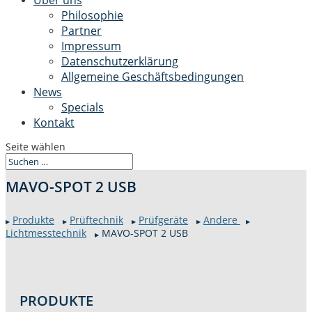
Über uns
Philosophie
Partner
Impressum
Datenschutzerklärung
Allgemeine Geschäftsbedingungen
News
Specials
Kontakt
Seite wählen
MAVO-SPOT 2 USB
Pro­duk­te
Prüftech­nik
Prüfgeräte
Andere
▶
▶
▶
▶
▶
Lichtmesstech­nik
MAVO-SPOT 2 USB
▶
PRO­DUK­TE