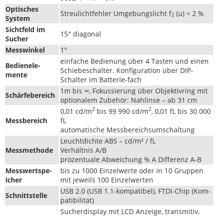
Optis­ches
Streulicht­fehler Umge­bungslicht f
(u) < 2 %
2
System
Sicht­feld im
15° diag­o­nal
Sucher
Mess­winkel
1°
ein­fache Bedi­enung über 4 Tas­ten und einen
Bedi­enele­
Schiebeschal­ter. Kon­fig­u­ra­tion über DIP-
mente
Schal­ter im Batterie-fach
1m bis ∞, Fokussierung über Objek­tivring mit
Schär­febere­ich
optionalem Zube­hör: Nahlinse – ab 31 cm
2
2
0,01 cd/m
bis 99 990 cd/m
, 0,01 fL bis 30 000
Mess­bere­ich
fL
automa­tis­che Messbereichsumschaltung
Leucht­dichte ABS – cd/m² / fL
Mess­meth­ode
Ver­hält­nis A/B
prozen­tuale Abwe­ichung % A Dif­ferenz A‑B
Mess­wert­spe­
bis zu 1000 Einzel­w­erte oder in 10 Grup­pen
ich­er
mit jew­eils 100 Einzelwerten
USB 2.0 (USB 1.1‑kompatibel), FTDI-Chip (Kom­
Schnittstelle
pat­i­bil­ität)
Sucherdis­play mit LCD Anzeige, trans­mi­tiv,