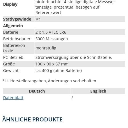
hin­ter­leuchtet 4‑stellige dig­i­tale Mess­wer­
Dis­play
tanzeige, prozen­tu­al bezo­gen auf
Referenzwert
Sta­tivgewinde
¼“
All­ge­mein
Bat­terie
2 x 1.5 V IEC LR6
Betrieb­s­dauer
5000 Mes­sun­gen
Bat­teriekon­
mehrstu­fig
trolle
PC-Betrieb
Stromver­sorgung über die Schnittstelle.
Größe
190 x 90 x 57 mm
Gewicht
ca. 400 g (ohne Batterie)
*Lt. Her­stellerangaben, Änderun­gen vorbehalten
Deutsch
Englisch
Daten­blatt
/
ÄHN­LICHE PRODUKTE