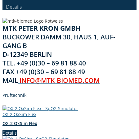
Details
MTK PETER KRON GMBH
BUCK­OW­ER DAMM 30, HAUS 1, AUF­
GANG B
D‑12349 BERLIN
TEL. +49 (0)30 – 69 81 88 40
FAX +49 (0)30 – 69 81 88 49
MAIL
INFO@MTK-BIOMED.COM
Prüftech­nik
OX‑2 OxSim Flex
OX‑2 OxSim Flex
Details