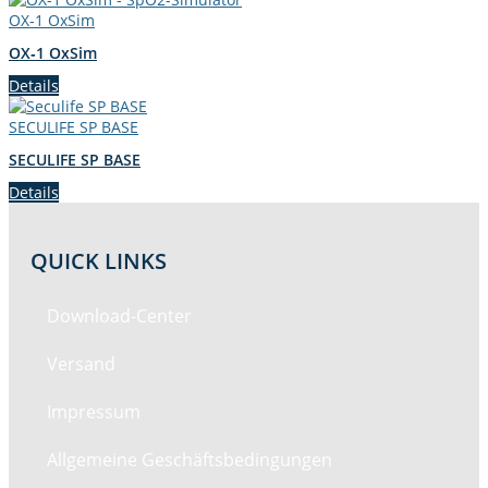
OX‑1 OxSim
OX‑1 OxSim
Details
SECULIFE SP BASE
SECULIFE SP BASE
Details
QUICK LINKS
Down­load-Cen­ter
Ver­sand
Impres­sum
All­ge­meine Geschäftsbedingungen