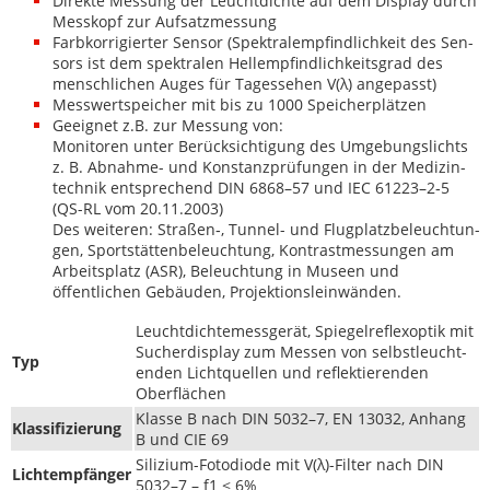
Direk­te Mes­sung der Leucht­dichte auf dem Dis­play durch
Messkopf zur Aufsatzmessung
Far­bko­r­rigiert­er Sen­sor (Spek­tralempfind­lichkeit des Sen­
sors ist dem spek­tralen Hellempfind­lichkeits­grad des
men­schlichen Auges für Tagesse­hen V(λ) angepasst)
Mess­wert­spe­ich­er mit bis zu 1000 Speicherplätzen
Geeignet z.B. zur Mes­sung von:
Mon­i­toren unter Berück­sich­ti­gung des Umge­bungslichts
z. B. Abnahme- und Kon­stanzprü­fun­gen in der Medi­z­in­
tech­nik entsprechend DIN 6868–57 und IEC 61223–2‑5
(QS-RL vom 20.11.2003)
Des weit­eren: Straßen‑, Tun­nel- und Flug­platz­beleuch­tun­
gen, Sport­stät­ten­beleuch­tung, Kon­trastmes­sun­gen am
Arbeit­splatz (ASR), Beleuch­tung in Museen und
öffentlichen Gebäu­den, Projektionsleinwänden.
Leucht­dichtemess­gerät, Spiegel­re­flex­op­tik mit
Sucherdis­play zum Messen von selb­stleuch­t­
Typ
en­den Lichtquellen und reflek­tieren­den
Oberflächen
Klasse B nach DIN 5032–7, EN 13032, Anhang
Klas­si­fizierung
B und CIE 69
Siliz­ium-Foto­di­ode mit V(λ)-Filter nach DIN
Lichtempfänger
5032–7 – f1 < 6%