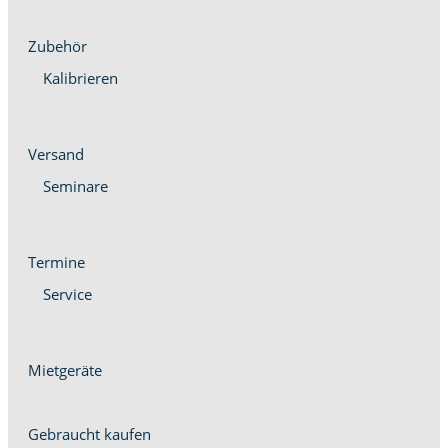
Zube­hör
Kalib­ri­eren
Ver­sand
Sem­i­nare
Ter­mine
Ser­vice
Miet­geräte
Gebraucht kaufen