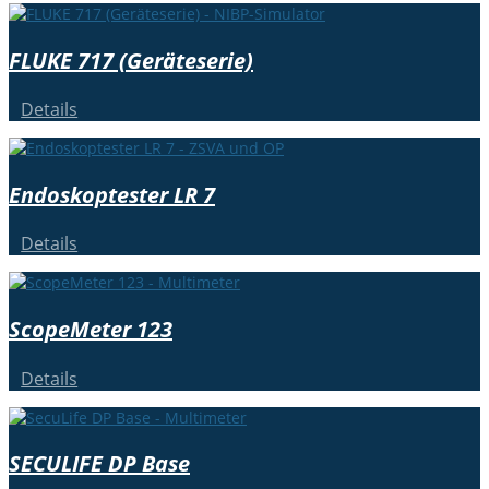
FLUKE 717 (Geräteserie)
Details
Endoskoptester LR 7
Details
ScopeMeter 123
Details
SECULIFE DP Base