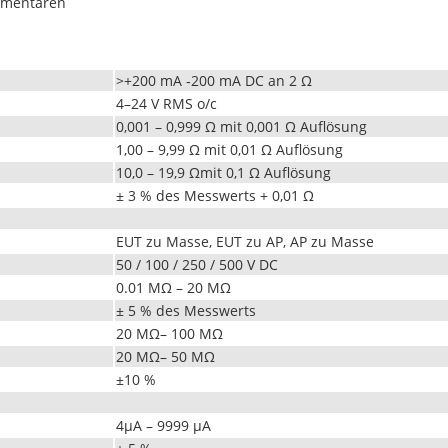
m­mentaren
>+200 mA ‑200 mA DC an 2 Ω
4–24 V RMS o/c
0,001 – 0,999 Ω mit 0,001 Ω Auflösung
1,00 – 9,99 Ω mit 0,01 Ω Auflösung
10,0 – 19,9 Ωmit 0,1 Ω Auflösung
± 3 % des Mess­werts + 0,01 Ω
EUT zu Masse, EUT zu AP, AP zu Masse
50 / 100 / 250 / 500 V DC
0.01 MΩ – 20 MΩ
± 5 % des Messwerts
20 MΩ– 100 MΩ
20 MΩ– 50 MΩ
±10 %
4μA – 9999 μA