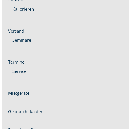
Kalib­ri­eren
Ver­sand
Sem­i­nare
Ter­mine
Ser­vice
Miet­geräte
Gebraucht kaufen