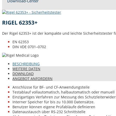
Down­load-Cen­ter
RIGEL 62353+
Der Rigel 62353+ ist der kom­pak­te und leichte Sicher­heit­stester 
EN 62353
DIN VDE 0701–0702
BESCHREI­BUNG
WEIT­ERE DATEN
DOWN­LOAD
ANGE­BOT ANFORDERN
Anschlüsse für BF- und CF-Anwen­dung­steile
Testablauf vol­lau­toma­tisch, hal­bau­toma­tisch oder manuell
Einzi­gar­tiges Ver­fahren zur Mes­sung des Schut­zleit­er­wide
Intern­er Spe­ich­er für bis zu 10.000 Daten­sätze.
Benutzer kön­nen eigene Prü­fa­bläufe definieren
Date­naus­tausch über RS-232 Schnittstelle