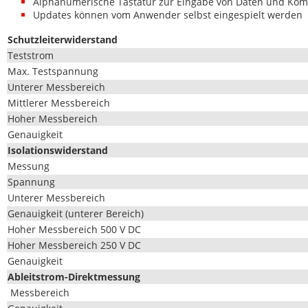
Alphanu­merische Tas­tatur zur Eingabe von Dat­en und Ko
Updates kön­nen vom Anwen­der selb­st einge­spielt werden
Schut­zleit­er­wider­stand
Test­strom
Max. Testspan­nung
Unter­er Messbereich
Mit­tlerer Messbereich
Hoher Mess­bere­ich
Genauigkeit
Iso­la­tion­swider­stand
Mes­sung
Span­nung
Unter­er Messbereich
Genauigkeit (unter­er Bereich)
Hoher Mess­bere­ich 500 V DC
Hoher Mess­bere­ich 250 V DC
Genauigkeit
Ableit­strom-Direk­tmes­sung
Messbereich