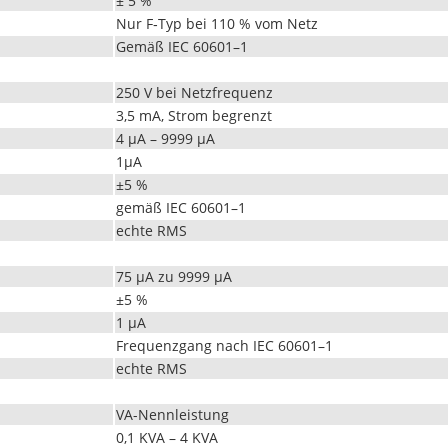
± 5 %
Nur F‑Typ bei 110 % vom Netz
Gemäß IEC 60601–1
250 V bei Netzfrequenz
3,5 mA, Strom begrenzt
4 μA – 9999 μA
1μA
±5 %
gemäß IEC 60601–1
echte RMS
75 μA zu 9999 μA
±5 %
1 μA
Fre­quen­z­gang nach IEC 60601–1
echte RMS
VA-Nennleis­tung
0,1 KVA – 4 KVA