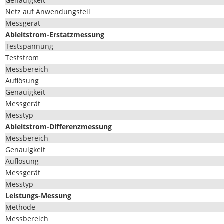
Genauigkeit
Netz auf Anwendungsteil
Mess­gerät
Ableit­strom-Erstatzmes­sung
Testspan­nung
Test­strom
Mess­bere­ich
Auflö­sung
Genauigkeit
Mess­gerät
Messtyp
Ableit­strom-Dif­ferenzmes­sung
Mess­bere­ich
Genauigkeit
Auflö­sung
Mess­gerät
Messtyp
Leis­tungs-Mes­sung
Meth­ode
Mess­bere­ich