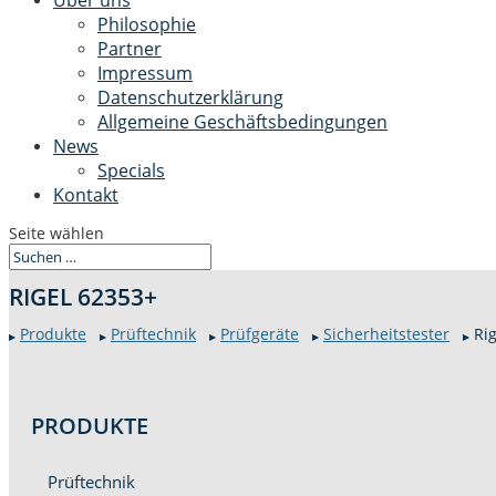
Über uns
Philosophie
Partner
Impressum
Datenschutzerklärung
Allgemeine Geschäftsbedingungen
News
Specials
Kontakt
Seite wählen
RIGEL 62353+
Pro­duk­te
Prüftech­nik
Prüfgeräte
Sicher­heit­stester
Rig
▶
▶
▶
▶
▶
PRO­DUK­TE
Prüftech­nik