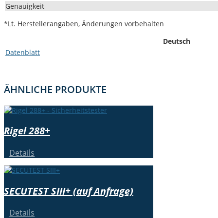
Genauigkeit
*Lt. Her­stellerangaben, Änderun­gen vorbehalten
Deutsch
Daten­blatt
ÄHN­LICHE PRODUKTE
Rigel 288+
Details
SECUTEST SIII+ (auf Anfrage)
Details