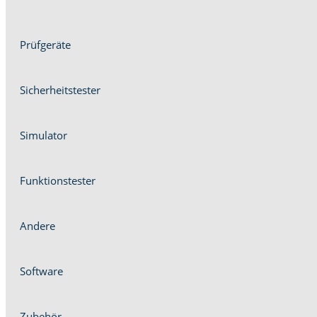
Prüfgeräte
Sicher­heit­stester
Sim­u­la­tor
Funk­tion­stester
Andere
Soft­ware
Zube­hör