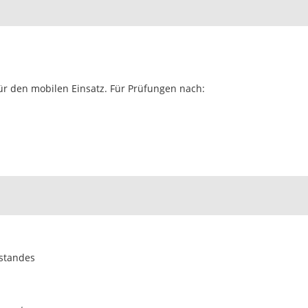
für den mobilen Ein­satz. Für Prü­fun­gen nach:
r­standes