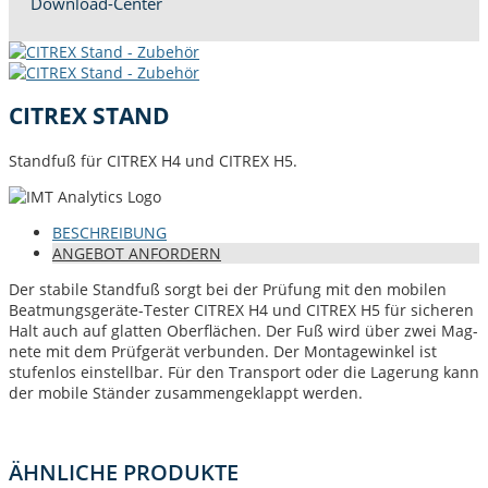
Down­load-Cen­ter
CITREX STAND
Stand­fuß für CITREX H4 und CITREX H5.
BESCHREI­BUNG
ANGE­BOT ANFORDERN
Der sta­bile Stand­fuß sorgt bei der Prü­fung mit den mobilen
Beat­mungs­geräte-Tester CITREX H4 und CITREX H5 für sicheren
Halt auch auf glat­ten Ober­flächen. Der Fuß wird über zwei Mag­
nete mit dem Prüfgerät ver­bun­den. Der Mon­tagewinkel ist
stufen­los ein­stell­bar. Für den Trans­port oder die Lagerung kann
der mobile Stän­der zusam­mengeklappt werden.
ÄHN­LICHE PRODUKTE