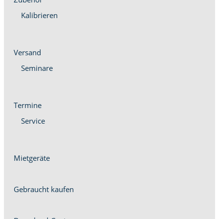
Kalib­ri­eren
Ver­sand
Sem­i­nare
Ter­mine
Ser­vice
Miet­geräte
Gebraucht kaufen