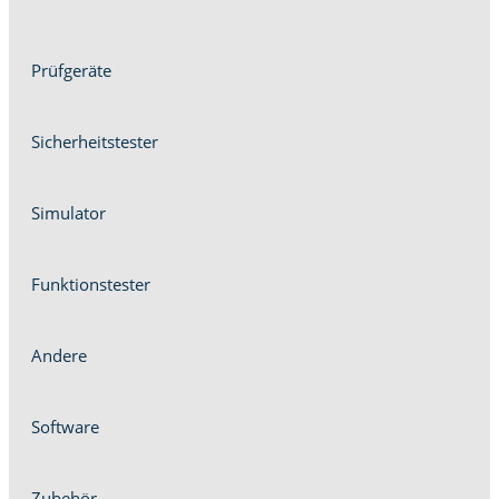
Prüfgeräte
Sicher­heit­stester
Sim­u­la­tor
Funk­tion­stester
Andere
Soft­ware
Zube­hör