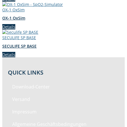
OX‑1 OxSim
OX‑1 OxSim
Details
SECULIFE SP BASE
SECULIFE SP BASE
Details
QUICK LINKS
Down­load-Cen­ter
Ver­sand
Impres­sum
All­ge­meine Geschäftsbedingungen