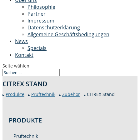
Über uns
Philosophie
Partner
Impressum
Datenschutzerklärung
Allgemeine Geschäftsbedingungen
News
Specials
Kontakt
Seite wählen
CITREX STAND
Pro­duk­te
Prüftech­nik
Zube­hör
CITREX Stand
▶
▶
▶
▶
PRO­DUK­TE
Prüftech­nik