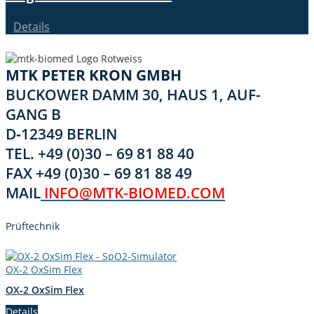
Details
MTK PETER KRON GMBH
BUCK­OW­ER DAMM 30, HAUS 1, AUF­
GANG B
D‑12349 BERLIN
TEL. +49 (0)30 – 69 81 88 40
FAX +49 (0)30 – 69 81 88 49
MAIL
INFO@MTK-BIOMED.COM
Prüftech­nik
OX‑2 OxSim Flex
OX‑2 OxSim Flex
Details