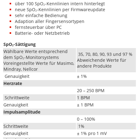
über 100 SpO
-Kennlin­ien intern hinterlegt
2
neue SpO
-Kennlin­ien per Firmwareupdate
2
sehr ein­fache Bedienung
Adap­tion aller Fingersensortypen
fern­s­teuer­bar über PC
Bat­terie- oder Netzbetrieb
SpO
-Sät­ti­gung
2
Wählbare Werte entsprechend
35, 70, 80, 90, 93 und 97 %
dem SpO
-Mon­i­torsys­tems
2
Abwe­ichende Werte für
Vor­eingestellte Werte für Masi­mo,
andere Produkte
Min­dray, Nellcor
Genauigkeit
± 1%
Herzrate
20 – 250 BPM
Schrittweite
1 BPM
Genauigkeit
± 1 BPM
Impul­sam­pli­tude
0 – 100%
Schrit­tweite
1%
Genauigkeit
± 1% pro 1 mV