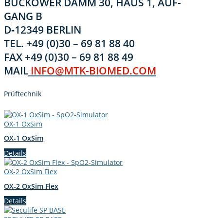
BUCK­OW­ER DAMM 30, HAUS 1, AUF­
GANG B
D‑12349 BERLIN
TEL. +49 (0)30 – 69 81 88 40
FAX +49 (0)30 – 69 81 88 49
MAIL
INFO@MTK-BIOMED.COM
Prüftech­nik
OX‑1 OxSim
OX‑1 OxSim
Details
OX‑2 OxSim Flex
OX‑2 OxSim Flex
Details