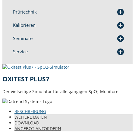
Prüftech­nik
Kalib­ri­eren
Sem­i­nare
Ser­vice
OXITEST PLUS7
Der viel­seit­ige Sim­u­la­tor für alle gängi­gen SpO
-Mon­i­tore.
2
BESCHREI­BUNG
WEIT­ERE DATEN
DOWN­LOAD
ANGE­BOT ANFORDERN