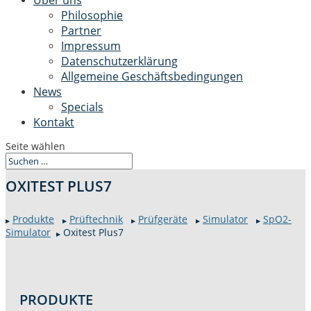
Über uns
Philosophie
Partner
Impressum
Datenschutzerklärung
Allgemeine Geschäftsbedingungen
News
Specials
Kontakt
Seite wählen
OXITEST PLUS7
Pro­duk­te
Prüftech­nik
Prüfgeräte
Sim­u­la­tor
SpO2-
▶
▶
▶
▶
▶
Sim­u­la­tor
Oxitest Plus7
▶
PRO­DUK­TE