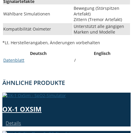
Sig­nalarte­fak­te
Bewe­gung (Stör­spitzen
Wählbare Sim­u­la­tio­nen
Artefakt)
Zit­tern (Tremor Artefakt)
Unter­stützt alle gängi­gen
Kom­pat­i­bil­ität Oximeter
Marken und Modelle
*Lt. Her­stellerangaben, Änderun­gen vorbehalten
Deutsch
Englisch
Daten­blatt
/
ÄHN­LICHE PRODUKTE
OX‑1 OXSIM
Details