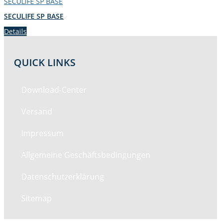
SECULIFE SP BASE
SECULIFE SP BASE
Details
QUICK LINKS
Down­load-Cen­ter
Ver­sand
Impres­sum
All­ge­meine Geschäftsbedingungen
Daten­schutzerk­lärung
Sitemap