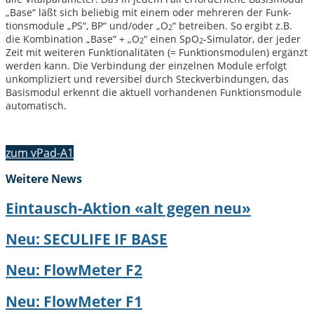
„Base“ läßt sich beliebig mit einem oder mehreren der Funk­
tion­s­mod­ule „PS“, BP“ und/oder „O
“ betreiben. So ergibt z.B.
2
die Kom­bi­na­tion „Base“ + „O
“ einen SpO
-Sim­u­la­tor, der jed­er
2
2
Zeit mit weit­eren Funk­tion­al­itäten (= Funk­tion­s­mod­ulen) ergänzt
wer­den kann. Die Verbindung der einzel­nen Mod­ule erfol­gt
unkom­pliziert und reversibel durch Steck­verbindun­gen, das
Basis­mod­ul erken­nt die aktuell vorhan­de­nen Funk­tion­s­mod­ule
automatisch.
zum vPad-A1
Weitere News
Eintausch-Aktion «alt gegen neu»
Neu: SECULIFE IF BASE
Neu: FlowMeter F2
Neu: FlowMeter F1