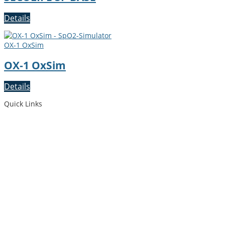
Details
OX‑1 OxSim
OX‑1 OxSim
Details
Quick Links
Down­load-Cen­ter
Ver­sand
Impres­sum
All­ge­meine Geschäftsbedingungen
Daten­schutzerk­lärung