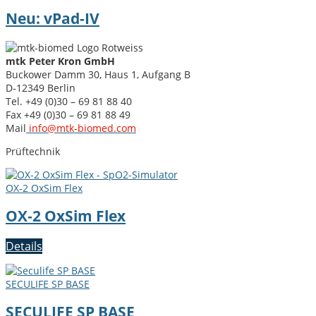
Neu: vPad-IV
mtk Peter Kron GmbH
Buck­ow­er Damm 30, Haus 1, Auf­gang B
D‑12349 Berlin
Tel. +49 (0)30 – 69 81 88 40
Fax +49 (0)30 – 69 81 88 49
Mail
info@mtk-biomed.com
Prüftech­nik
OX‑2 OxSim Flex
OX‑2 OxSim Flex
Details
SECULIFE SP BASE
SECULIFE SP BASE