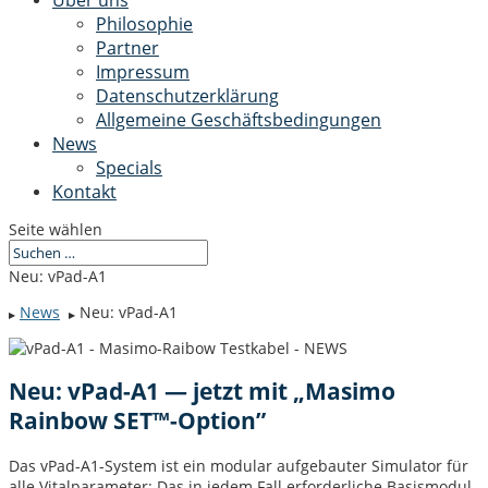
Über uns
Philosophie
Partner
Impressum
Datenschutzerklärung
Allgemeine Geschäftsbedingungen
News
Specials
Kontakt
Seite wählen
Neu: vPad-A1
News
Neu: vPad-A1
▶
▶
Neu: vPad-A1 — jetzt mit „Masimo
Rainbow SET™-Option”
Das vPad-A1-Sys­tem ist ein mod­u­lar aufge­bauter Sim­u­la­tor für
alle Vital­pa­ra­me­ter: Das in jedem Fall erforder­liche Basis­mod­ul